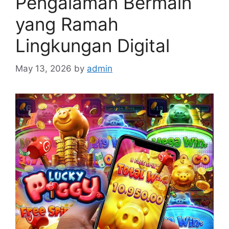
Pengalaman Bermain
yang Ramah
Lingkungan Digital
May 13, 2026
by
admin