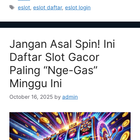
Tags
eslot
,
eslot daftar
,
eslot login
Jangan Asal Spin! Ini
Daftar Slot Gacor
Paling “Nge-Gas”
Minggu Ini
October 16, 2025
by
admin