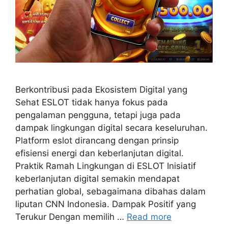
Berkontribusi pada Ekosistem Digital yang
Sehat ESLOT tidak hanya fokus pada
pengalaman pengguna, tetapi juga pada
dampak lingkungan digital secara keseluruhan.
Platform eslot dirancang dengan prinsip
efisiensi energi dan keberlanjutan digital.
Praktik Ramah Lingkungan di ESLOT Inisiatif
keberlanjutan digital semakin mendapat
perhatian global, sebagaimana dibahas dalam
liputan CNN Indonesia. Dampak Positif yang
Terukur Dengan memilih …
Read more