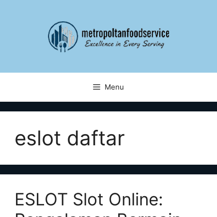
Skip
to
content
Menu
eslot daftar
ESLOT Slot Online: