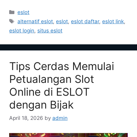
Categories
eslot
Tags
alternatif eslot
,
eslot
,
eslot daftar
,
eslot link
,
eslot login
,
situs eslot
Tips Cerdas Memulai
Petualangan Slot
Online di ESLOT
dengan Bijak
April 18, 2026
by
admin