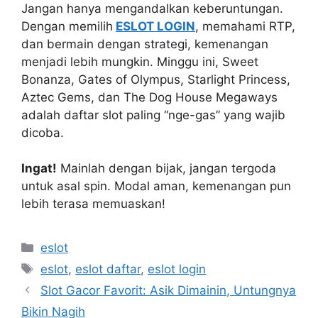
Jangan hanya mengandalkan keberuntungan.
Dengan memilih
ESLOT LOGIN
, memahami RTP,
dan bermain dengan strategi, kemenangan
menjadi lebih mungkin. Minggu ini, Sweet
Bonanza, Gates of Olympus, Starlight Princess,
Aztec Gems, dan The Dog House Megaways
adalah daftar slot paling “nge-gas” yang wajib
dicoba.
Ingat!
Mainlah dengan bijak, jangan tergoda
untuk asal spin. Modal aman, kemenangan pun
lebih terasa memuaskan!
Categories
eslot
Tags
eslot
,
eslot daftar
,
eslot login
Slot Gacor Favorit: Asik Dimainin, Untungnya
Bikin Nagih