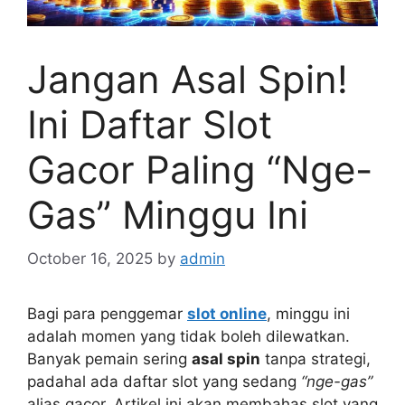
Jangan Asal Spin!
Ini Daftar Slot
Gacor Paling “Nge-
Gas” Minggu Ini
October 16, 2025
by
admin
Bagi para penggemar
slot online
, minggu ini
adalah momen yang tidak boleh dilewatkan.
Banyak pemain sering
asal spin
tanpa strategi,
padahal ada daftar slot yang sedang
“nge-gas”
alias gacor. Artikel ini akan membahas slot yang