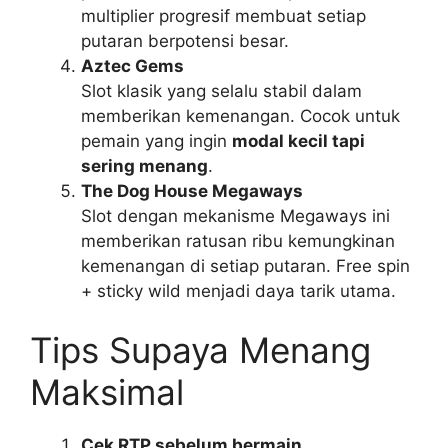
multiplier progresif membuat setiap
putaran berpotensi besar.
Aztec Gems
Slot klasik yang selalu stabil dalam
memberikan kemenangan. Cocok untuk
pemain yang ingin
modal kecil tapi
sering menang
.
The Dog House Megaways
Slot dengan mekanisme Megaways ini
memberikan ratusan ribu kemungkinan
kemenangan di setiap putaran. Free spin
+ sticky wild menjadi daya tarik utama.
Tips Supaya Menang
Maksimal
Cek RTP sebelum bermain