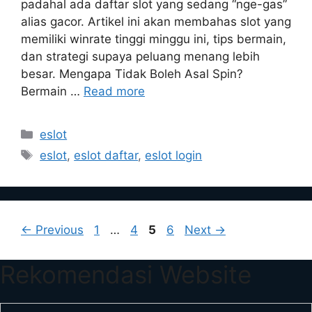
padahal ada daftar slot yang sedang “nge-gas”
alias gacor. Artikel ini akan membahas slot yang
memiliki winrate tinggi minggu ini, tips bermain,
dan strategi supaya peluang menang lebih
besar. Mengapa Tidak Boleh Asal Spin?
Bermain …
Read more
Categories
eslot
Tags
eslot
,
eslot daftar
,
eslot login
Page
Page
Page
Page
←
Previous
1
…
4
5
6
Next
→
Rekomendasi Website