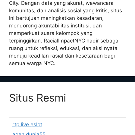
City. Dengan data yang akurat, wawancara
komunitas, dan analisis sosial yang kritis, situs
ini bertujuan meningkatkan kesadaran,
mendorong akuntabilitas institusi, dan
memperkuat suara kelompok yang
terpinggirkan. RacialImpactNYC hadir sebagai
ruang untuk refleksi, edukasi, dan aksi nyata
menuju keadilan rasial dan kesetaraan bagi
semua warga NYC.
Situs Resmi
rtp live eslot
agen dunia55