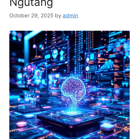
Ngutang
October 29, 2025
by
admin