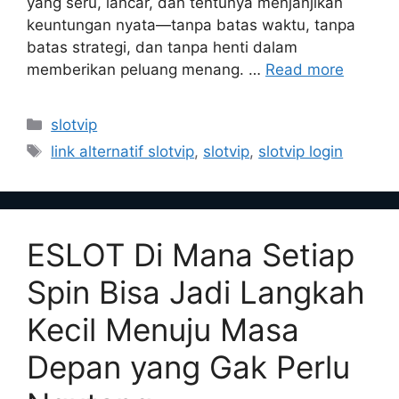
yang seru, lancar, dan tentunya menjanjikan
keuntungan nyata—tanpa batas waktu, tanpa
batas strategi, dan tanpa henti dalam
memberikan peluang menang. …
Read more
Categories
slotvip
Tags
link alternatif slotvip
,
slotvip
,
slotvip login
ESLOT Di Mana Setiap
Spin Bisa Jadi Langkah
Kecil Menuju Masa
Depan yang Gak Perlu