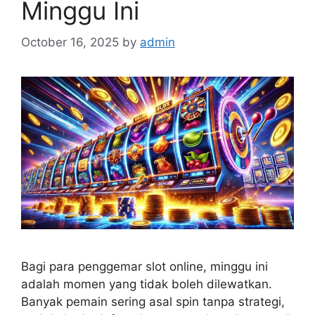
Minggu Ini
October 16, 2025
by
admin
Bagi para penggemar slot online, minggu ini
adalah momen yang tidak boleh dilewatkan.
Banyak pemain sering asal spin tanpa strategi,