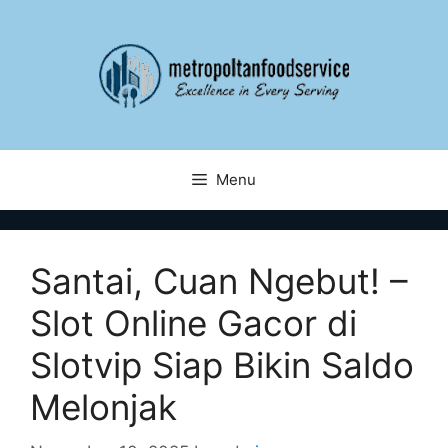
Skip
to
content
Menu
Santai, Cuan Ngebut! –
Slot Online Gacor di
Slotvip Siap Bikin Saldo
Melonjak