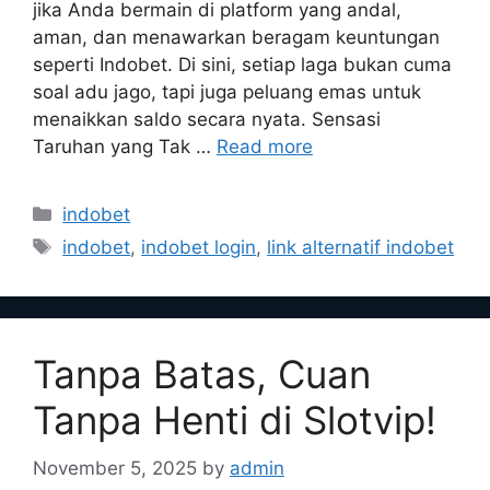
jika Anda bermain di platform yang andal,
aman, dan menawarkan beragam keuntungan
seperti Indobet. Di sini, setiap laga bukan cuma
soal adu jago, tapi juga peluang emas untuk
menaikkan saldo secara nyata. Sensasi
Taruhan yang Tak …
Read more
Categories
indobet
Tags
indobet
,
indobet login
,
link alternatif indobet
Tanpa Batas, Cuan
Tanpa Henti di Slotvip!
November 5, 2025
by
admin