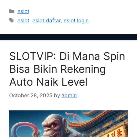
Categories
eslot
Tags
eslot
,
eslot daftar
,
eslot login
SLOTVIP: Di Mana Spin
Bisa Bikin Rekening
Auto Naik Level
October 28, 2025
by
admin