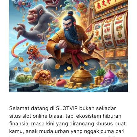
Selamat datang di SLOTVIP bukan sekadar
situs slot online biasa, tapi ekosistem hiburan
finansial masa kini yang dirancang khusus buat
kamu, anak muda urban yang nggak cuma cari