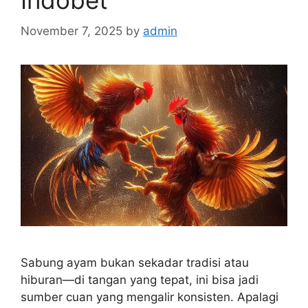
Indobet
November 7, 2025
by
admin
Sabung ayam bukan sekadar tradisi atau
hiburan—di tangan yang tepat, ini bisa jadi
sumber cuan yang mengalir konsisten. Apalagi