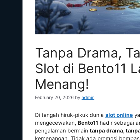
Tanpa Drama, Ta
Slot di Bento11 
Menang!
February 20, 2026
by
admin
Di tengah hiruk-pikuk dunia
slot online
ya
mengecewakan,
Bento11
hadir sebagai a
pengalaman bermain
tanpa drama, tanpa
kemenangan. Tidak ada promosi bombastis