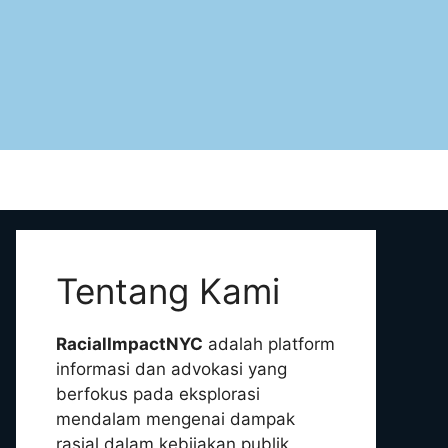
Tentang Kami
RacialImpactNYC
adalah platform
informasi dan advokasi yang
berfokus pada eksplorasi
mendalam mengenai dampak
rasial dalam kebijakan publik,