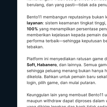
berulang, dan yang pasti—tidak ada pen
Bento11 membangun reputasinya bukan lew
layanan
: sistem keamanan tingkat tinggi,
100%
yang menampilkan persentase penge
memberikan kejelasan kepada pemain da
performa terbaik—sehingga keputusan be
tebakan.
Platform ini menyediakan ratusan game d
Soft, Habanero
, dan lainnya. Semua game 
sehingga peluang menang bukan hanya ha
dikelola. Bahkan untuk pemain baru sekal
login, pilih game, dan mulai putaran.
Keunggulan lain yang membuat Bento11 
maupun withdraw dapat diproses dalam
yang dikirim lengkap dan bank tidak sed