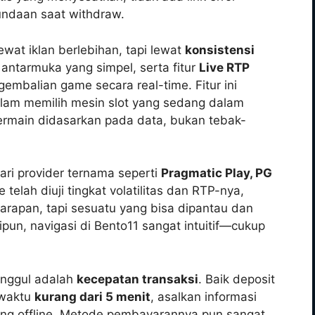
undaan saat withdraw.
at iklan berlebihan, tapi lewat
konsistensi
 antarmuka yang simpel, serta fitur
Live RTP
mbalian game secara real-time. Fitur ini
lam memilih mesin slot yang sedang dalam
rmain didasarkan pada data, bukan tebak-
ari provider ternama seperti
Pragmatic Play, PG
telah diuji tingkat volatilitas dan RTP-nya,
rapan, tapi sesuatu yang bisa dipantau dan
ipun, navigasi di Bento11 sangat intuitif—cukup
unggul adalah
kecepatan transaksi
. Baik deposit
 waktu
kurang dari 5 menit
, asalkan informasi
ang offline. Metode pembayarannya pun sangat