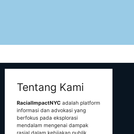
Tentang Kami
RacialImpactNYC
adalah platform
informasi dan advokasi yang
berfokus pada eksplorasi
mendalam mengenai dampak
rasial dalam kebijakan publik,