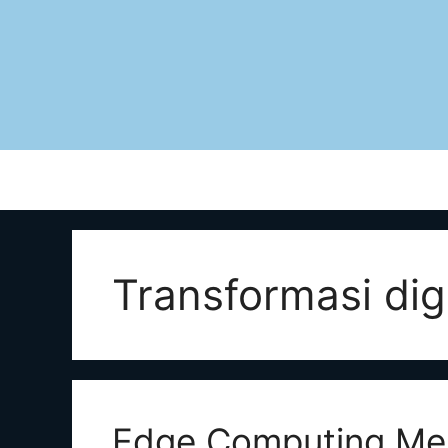
Skip
to
content
Transformasi digi
Edge Computing Mer