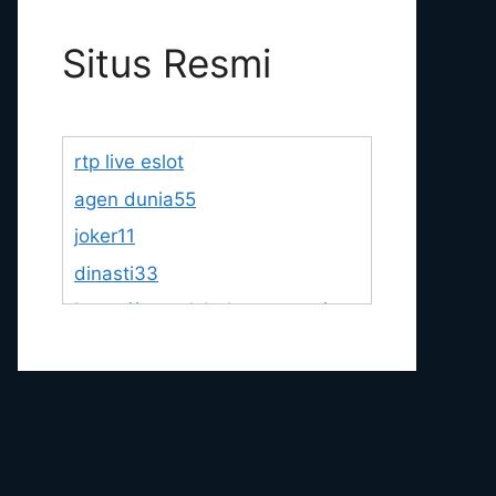
Situs Resmi
rtp live eslot
agen dunia55
joker11
dinasti33
https://www.lsbphotos.com/tea
m
https://egalet.com/about-
egalet/company-overview/
Jawa11
https://www.100menpenticton.c