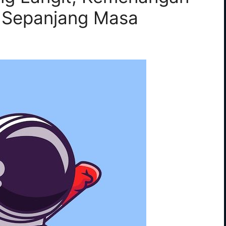
t Sepanjang Masa