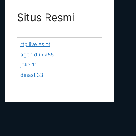
Situs Resmi
rtp live eslot
agen dunia55
joker11
dinasti33
https://www.lsbphotos.com/tea
m
https://egalet.com/about-
egalet/company-overview/
Jawa11
https://www.100menpenticton.c