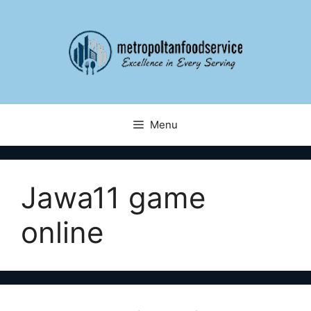
Skip
to
content
Menu
Jawa11 game
online