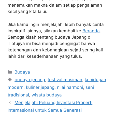
menemukan makna dalam setiap pengalaman
kecil yang kita lalui.
Jika kamu ingin menjelajahi lebih banyak cerita
inspiratif lainnya, silakan kembali ke
Beranda
.
Semoga kisah tentang budaya Jepang di
Tiofujiya ini bisa menjadi pengingat bahwa
ketenangan dan kebahagiaan sejati sering kali
lahir dari kesederhanaan yang tulus.
Categories
Budaya
Tags
budaya jepang
,
festival musiman
,
kehidupan
modern
,
kuliner jepang
,
nilai harmoni
,
seni
tradisional
,
wisata budaya
Menjelajahi Peluang Investasi Properti
Internasional untuk Semua Generasi